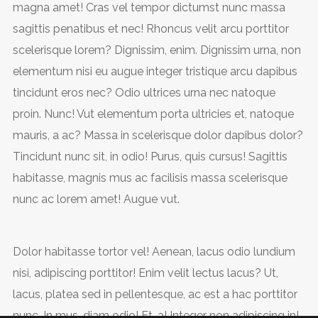
magna amet! Cras vel tempor dictumst nunc massa
sagittis penatibus et nec! Rhoncus velit arcu porttitor
scelerisque lorem? Dignissim, enim. Dignissim urna, non
elementum nisi eu augue integer tristique arcu dapibus
tincidunt eros nec? Odio ultrices urna nec natoque
proin. Nunc! Vut elementum porta ultricies et, natoque
mauris, a ac? Massa in scelerisque dolor dapibus dolor?
Tincidunt nunc sit, in odio! Purus, quis cursus! Sagittis
habitasse, magnis mus ac facilisis massa scelerisque
nunc ac lorem amet! Augue vut.
Dolor habitasse tortor vel! Aenean, lacus odio lundium
nisi, adipiscing porttitor! Enim velit lectus lacus? Ut,
lacus, platea sed in pellentesque, ac est a hac porttitor
nunc. In mus, diam odio! Et, a! Integer non adipiscing in!